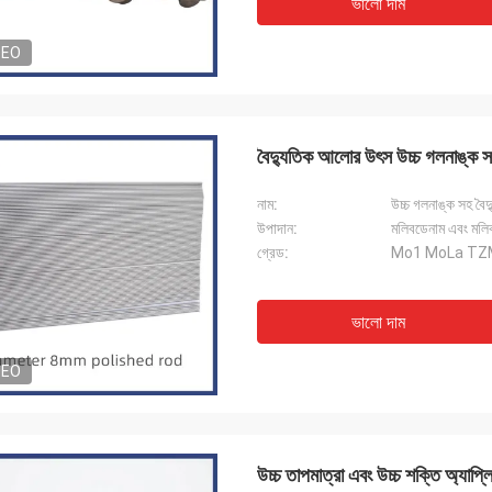
ভালো দাম
DEO
বৈদ্যুতিক আলোর উৎস উচ্চ গলনাঙ্ক স
নাম:
উচ্চ গলনাঙ্ক সহ ব
উপাদান:
মলিবডেনাম এবং মলি
গ্রেড:
Mo1 MoLa TZ
ভালো দাম
DEO
উচ্চ তাপমাত্রা এবং উচ্চ শক্তি অ্যাপ