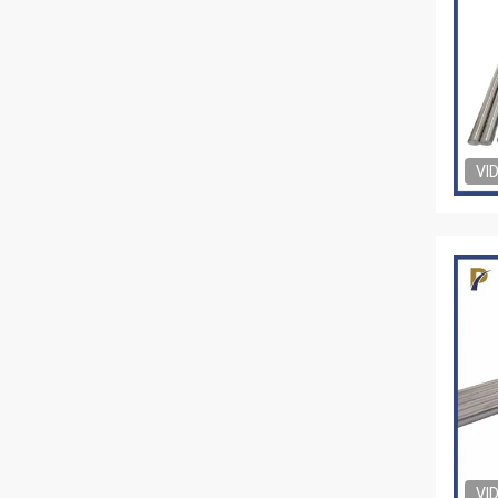
VI
VI