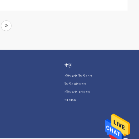
পণ্য
মলিবডেনাম টংস্টেন খাদ
টংস্টেন তামার খাদ
মলিবডেনাম কপার খাদ
সব ধরনের