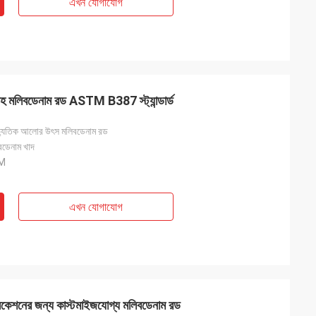
এখন যোগাযোগ
হ মলিবডেনাম রড ASTM B387 স্ট্যান্ডার্ড
ৈদ্যুতিক আলোর উৎস মলিবডেনাম রড
বডেনাম খাদ
M
এখন যোগাযোগ
্লিকেশনের জন্য কাস্টমাইজযোগ্য মলিবডেনাম রড