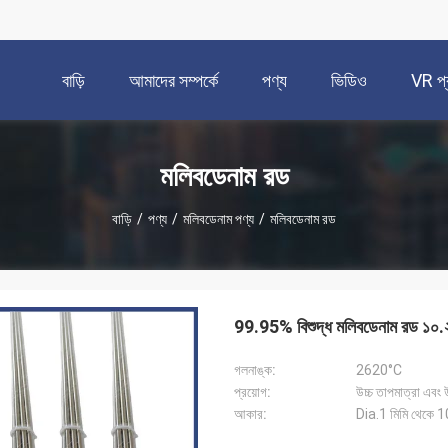
বাড়ি
আমাদের সম্পর্কে
পণ্য
ভিডিও
VR প্র
মলিবডেনাম রড
বাড়ি
/
পণ্য
/
মলিবডেনাম পণ্য
/
মলিবডেনাম রড
99.95% বিশুদ্ধ মলিবডেনাম রড ১০
গলনাঙ্ক:
2620°C
প্রয়োগ:
উচ্চ তাপমাত্রা এবং 
আকার:
Dia.1 মিমি থেকে 1