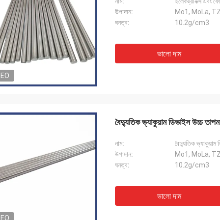
নাম:
ইলেকট্রনিক্স এবং ফ
উপাদান:
Mo1, MoLa, T
ঘনত্ব:
10.2g/cm3
ভালো দাম
DEO
বৈদ্যুতিক ভ্যাকুয়াম ডিভাইস উচ্চ তাপম
নাম:
বৈদ্যুতিক ভ্যাকুয়া
উপাদান:
Mo1, MoLa, T
ঘনত্ব:
10.2g/cm3
ভালো দাম
DEO