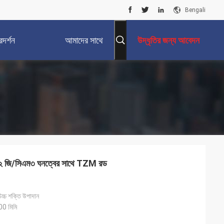
Bengali
দর্শন
আমাদের সাথে
উদ্ধৃতির জন্য আবেদন
যোগাযোগ করুন
.২ জি/সিএম৩ ঘনত্বের সাথে TZM রড
উচ্চ শক্তি উপাদান
00 মিমি