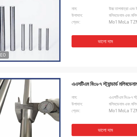
নাম:
উচ্চ তাপমাত্রা এবং
উপাদান:
মলিবডেনাম এবং মলি
গ্রেড:
Mo1 MoLa TZ
ভালো দাম
DEO
এএসটিএম বি৩৮৭ স্ট্যান্ডার্ড মলিবডেন
নাম:
এএসটিএম বি৩৮৭ স্ট্য
উপাদান:
মলিবডেনাম এবং মলি
গ্রেড:
Mo1 MoLa TZ
ভালো দাম