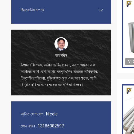
জিরকোনিয়াম পণ্য
জন মরিস
VI
উপাদান বিশেষজ্ঞ, কঠোর প্রক্রিয়াকরণ, নকশা অঙ্কন এবং
আপনার ভা
আমাদের সাথে যোগাযোগের সমস্যাগুলির সময়মত আবিষ্কার,
চমৎকার দ
চিন্তাশীল পরিষেবা, যুক্তিসঙ্গত মূল্য এবং ভাল মানের, আমি
সাহায্য 
বিশ্বাস করি আমাদের আরও সহযোগিতা থাকবে।
ব্যক্তি যোগাযোগ :
Nicole
ফোন নম্বর :
13186382597