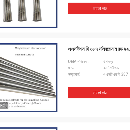
ভালো দাম
এএসটিএম বি ৩৮৭ মলিবডেনাম রড ৯৯.৯৫
OEM পরিষেবা:
উপলব্ধ
মাত্রা:
কাস্টমাইজড
স্ট্যান্ডার্ড:
এএসটিএম বি 387
ভালো দাম
DEO