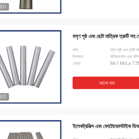
DEO
মসৃণ পৃষ্ঠ এবং ছোট মাত্রিক ত্রুটি স
নাম:
মসৃণ পৃষ্ঠ এবং ছোট 
উপাদান:
মলিবডেনাম এবং মলি
গ্রেড:
Mo1 MoLa TZ
ভালো দাম
DEO
ইলেকট্রনিক্স এবং ফোটোভোলটাইক ডিভাই