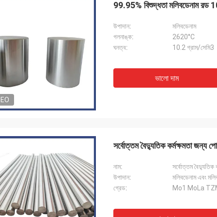
99.95% বিশুদ্ধতা মলিবডেনাম রড 1
উপাদান:
মলিবডেনাম
গলনাঙ্ক:
2620°C
ঘনত্ব:
10.2 গ্রাম/সেমি3
ভালো দাম
জর্জ
DEO
পেট্রা
ল বিক্রয়োত্তর সেবা জন্য আপনাকে ধন্যবাদ.
খুব ভাল যোগাযোগের মাধ্যমে সমস্ত
ক্ষতা এবং প্রযুক্তিগত সহায়তা আমাকে অনেক
হয়েছে, আমার ক্রয়ের সাথে সন্তুষ্ট
করেছে।
সর্বোত্তম বৈদ্যুতিক কর্মক্ষমতা জন্
নাম:
সর্বোত্তম বৈদ্যুতিক 
উপাদান:
মলিবডেনাম এবং মলি
গ্রেড:
Mo1 MoLa TZ