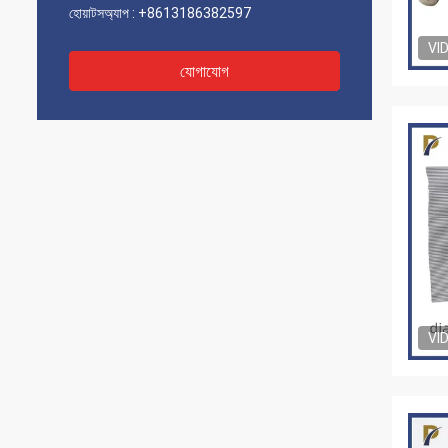
হোয়াটসঅ্যাপ :
+8613186382597
VI
যোগাযোগ
VI