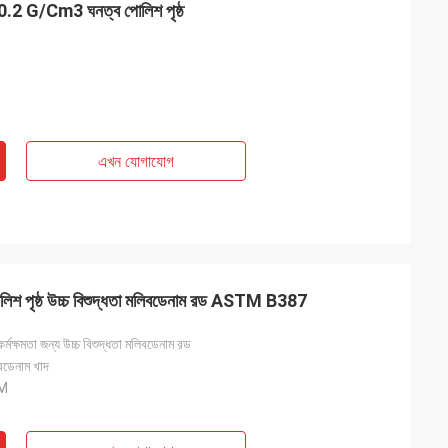
0.2 G/Cm3 ঘনত্ব পোলিশ পৃষ্ঠ
এখন যোগাযোগ
আদ্রিয়ান হাইটার
এই সময় কেনা পণ্যগুলি খুব সন্তুষ্ট, গুণমান খুব ভাল, এবং পৃষ্ঠের
 সমস্যা সমাধান করা
চিকিত্সা খুব ভাল। আমি বিশ্বাস করি আমরা শীঘ্রই পরবর্তী
আদেশ অর্ডার করব।
য পোলিশ পৃষ্ঠ উচ্চ বিশুদ্ধতা মলিবডেনাম রড ASTM B387
কর্মক্ষমতা জন্য উচ্চ বিশুদ্ধতা মলিবডেনাম রড
বডেনাম খাদ
M