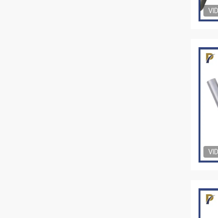
VI
VI