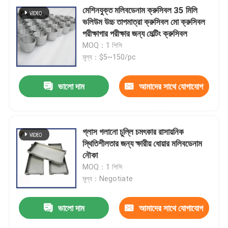
মেশিনযুক্ত মলিবডেনাম ক্রুসিবল 35 মিলি
ভলিউম উচ্চ তাপমাত্রা ক্রুসিবল মো ক্রুসিবল
পরীক্ষাগার পরীক্ষার জন্য মেল্টিং ক্রুসিবল
MOQ：1 পিসি
মূল্য：$5~150/pc
ভালো দাম
আমাদের সাথে যোগাযোগ
করুন
গ্লাস গলানো চুল্লি চমৎকার রাসায়নিক
স্থিতিশীলতার জন্য ক্ষারীয় ধোয়ার মলিবডেনাম
নৌকা
MOQ：1 পিসি
মূল্য：Negotiate
ভালো দাম
আমাদের সাথে যোগাযোগ