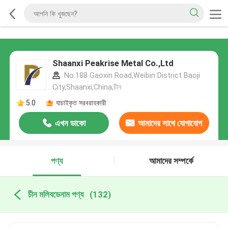
Shaanxi Peakrise Metal Co.,Ltd
No.188 Gaoxin Road,Weibin District Baoji
City,Shaanxi,China,চীন
5.0
যাচাইকৃত সরবরাহকারী
এখন ডাকো
আমাদের সাথে যোগাযোগ
করুন
পণ্য
আমাদের সম্পর্কে
চীন মলিবডেনাম পণ্য
(132)