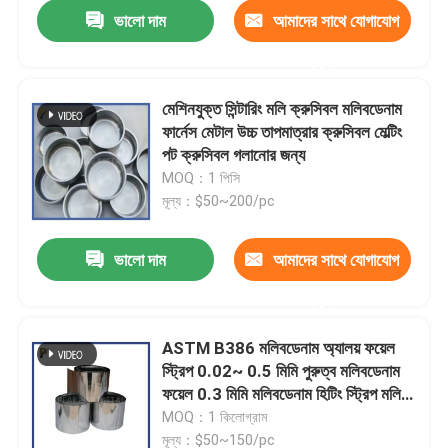
ভালো দাম
আমাদের সাথে যোগাযোগ
করুন
মেশিনযুক্ত সিন্টারিং মলি ক্রুসিবল মলিবডেনাম
ফার্নেস মেটাল উচ্চ তাপমাত্রার ক্রুসিবল মেল্টিং
পট ক্রুসিবল গলানোর জন্য
MOQ：1 পিসি
মূল্য：$50~200/pc
ভালো দাম
আমাদের সাথে যোগাযোগ
করুন
বাড়ি
ASTM B386 মলিবডেনাম অ্যালয় ফয়েল
স্ট্রিপ 0.02~ 0.5 মিমি পুরুত্ব মলিবডেনাম
পণ্য
ফয়েল 0.3 মিমি মলিবডেনাম হিটিং স্ট্রিপ মলি
ফয়েল
MOQ：1 কিলোগ্রাম
ভিডিও
মূল্য：$50~150/pc