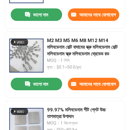
ভালো দাম
আমাদের সাথে যোগাযোগ
ভিআর শো
করুন
আমাদের সম্পর্কে
M2 M3 M5 M6 M8 M12 M14
মলিবডেনাম বোল্ট বাদামের স্ক্রু মলিবডেনাম বোল্ট
কারখানা ভ্রমণ
মলিবডেনাম স্ক্রু মলিবডেনাম থ্রেডেড রড
MOQ：1 পিসি
মূল্য：$0.1~50.0/pc
মান নিয়ন্ত্রণ
ভালো দাম
আমাদের সাথে যোগাযোগ
আমাদের সাথে যোগাযোগ
করুন
উদ্ধৃতির জন্য আবেদন
99.97% মলিবডেনাম শীট প্লেট উচ্চ
তাপমাত্রা উপাদান
MOQ：1 কিলোগ্রাম
মলিবডেনাম টংস্টেন খাদ
মূল্য：$50~80/kg