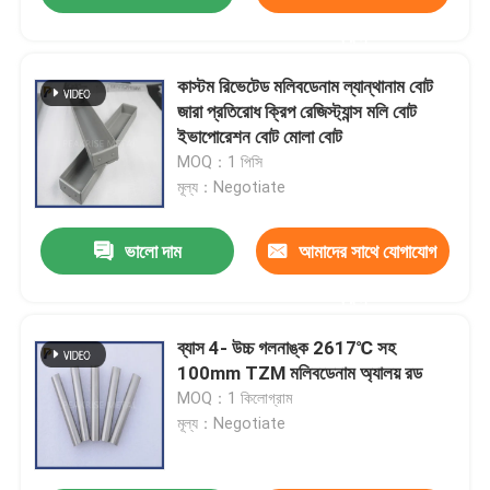
করুন
কাস্টম রিভেটেড মলিবডেনাম ল্যান্থানাম বোট
জারা প্রতিরোধ ক্রিপ রেজিস্ট্যান্স মলি বোট
ইভাপোরেশন বোট মোলা বোট
MOQ：1 পিসি
মূল্য：Negotiate
ভালো দাম
আমাদের সাথে যোগাযোগ
করুন
ব্যাস 4- উচ্চ গলনাঙ্ক 2617℃ সহ
100mm TZM মলিবডেনাম অ্যালয় রড
MOQ：1 কিলোগ্রাম
মূল্য：Negotiate