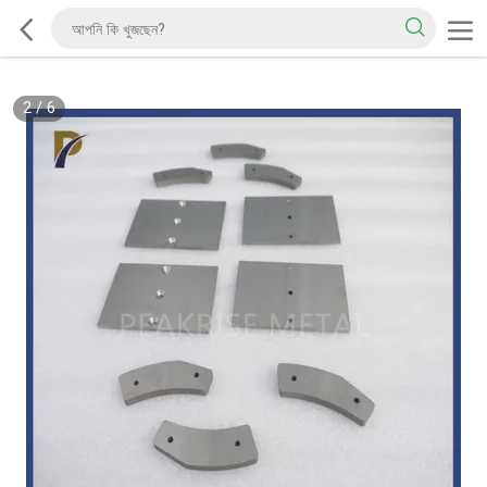
2
/
6