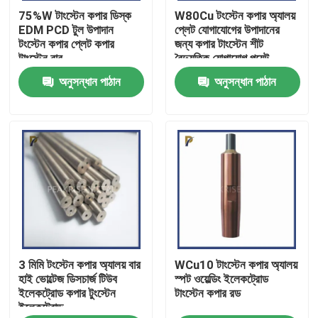
75%W টাংস্টেন কপার ডিস্ক
W80Cu টংস্টেন কপার অ্যালয়
EDM PCD টুল উপাদান
প্লেট যোগাযোগের উপাদানের
ভিআর শো
টংস্টেন কপার প্লেট কপার
জন্য কপার টাংস্টেন শীট
টাংস্টেন বার
বৈদ্যুতিক যোগাযোগ পয়েন্ট
অনুসন্ধান পাঠান
অনুসন্ধান পাঠান
আমাদের সম্পর্কে
কারখানা ভ্রমণ
মান নিয়ন্ত্রণ
আমাদের সাথে যোগাযোগ
3 মিমি টংস্টেন কপার অ্যালয় বার
WCu10 টাংস্টেন কপার অ্যালয়
উদ্ধৃতির জন্য আবেদন
হাই ভোল্টেজ ডিসচার্জ টিউব
স্পট ওয়েল্ডিং ইলেকট্রোড
ইলেকট্রোড কপার টুংস্টেন
টাংস্টেন কপার রড
ইলেকট্রোড
মলিবডেনাম টংস্টেন খাদ