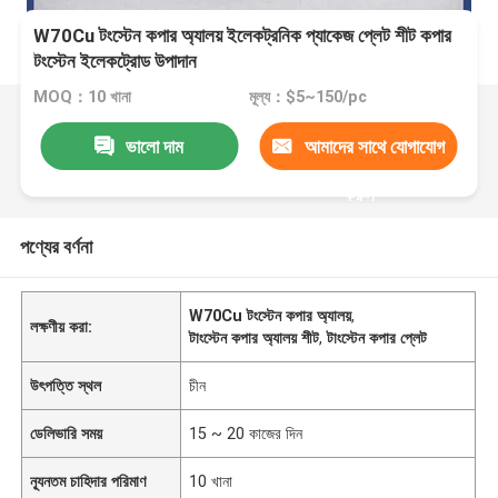
W70Cu টংস্টেন কপার অ্যালয় ইলেকট্রনিক প্যাকেজ প্লেট শীট কপার
টংস্টেন ইলেকট্রোড উপাদান
MOQ：10 খানা
মূল্য：$5~150/pc
ভালো দাম
আমাদের সাথে যোগাযোগ
করুন
পণ্যের বর্ণনা
W70Cu টংস্টেন কপার অ্যালয়
,
লক্ষণীয় করা:
টাংস্টেন কপার অ্যালয় শীট
,
টাংস্টেন কপার প্লেট
উৎপত্তি স্থল
চীন
ডেলিভারি সময়
15 ~ 20 কাজের দিন
ন্যূনতম চাহিদার পরিমাণ
10 খানা