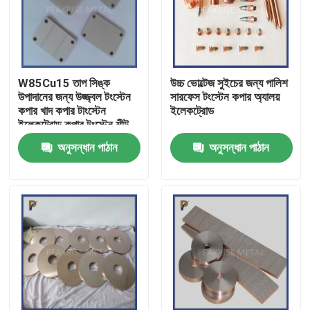
W85Cu15 তাপ সিঙ্ক
উচ্চ ভোল্টেজ সুইচের জন্য পালিশ
উপাদানের জন্য উজ্জ্বল টংস্টেন
সারফেস টংস্টেন কপার অ্যালয়
কপার খাদ কপার টাংস্টেন
ইলেকট্রোড
ইলেকট্রোড কপার টুংস্টেন শীট
উপাদান
অনুসন্ধান পাঠান
অনুসন্ধান পাঠান
বাড়ি
পণ্য
ভিডিও