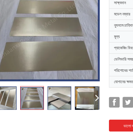
সাক্ষ্যদান
মডেল নম্বার
ন্যূনতম চাহিদ
মূল্য
প্যাকেজিং বিব
ডেলিভারি সময়
পরিশোধের শর্ত
যোগানের ক্ষমত
ভালো দ