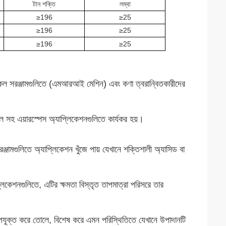
টান শক্তি
লম্বা
≥
196
≥
25
≥
196
≥
25
≥
196
≥
25
 মেডিকেল সরঞ্জামগুলিতে (এমআরআই মেশিন) এবং কণা ত্বরান্বিতকারীদের
ল সহ এয়ারস্পেস অ্যাপ্লিকেশনগুলিতে কার্যকর হয়।
রঞ্জামগুলিতে অ্যাপ্লিকেশন খুঁজে পায় যেখানে শক্তিশালী অ্যাসিড বা
প্লিকেশনগুলিতে, এটির ক্ষমতা বিস্তৃত তাপমাত্রা পরিসরে তার
 উপযুক্ত করে তোলে, বিশেষ করে এমন পরিস্থিতিতে যেখানে উপাদানটি