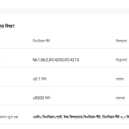
জর্জ
পেট্রা
তর সেবা জন্য আপনাকে ধন্যবাদ.
খুব ভাল যোগাযোগের মাধ্যমে সমস্ত সমস্যা সমাধা
রযুক্তিগত সহায়তা আমাকে অনেক
যের বিবরণ
হয়েছে, আমার ক্রয়ের সাথে সন্তুষ্ট
নিওবিয়াম শীট
বিশুদ্ধতা
ড
Nb1,Nb2,RO4200,RO4210
স্ট্যান্ডার্ড
≥0.1 মিমি
প্রস্থ
≤8000 মিমি
অবস্থা
ষভাবে তুলে ধরা
এনবি২ নিওবিয়াম প্লেট
,
উচ্চ বিশুদ্ধতার নিওবিয়াম শীট
,
নিওবিয়াম শীট ৩.০ মি