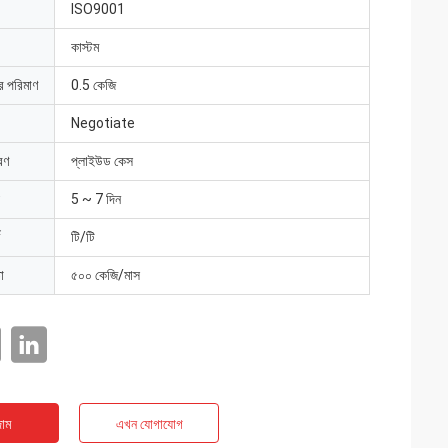
ISO9001
কাস্টম
ার পরিমাণ
0.5 কেজি
Negotiate
রণ
প্লাইউড কেস
5 ~ 7 দিন
টি/টি
া
৫০০ কেজি/মাস
াম
এখন যোগাযোগ