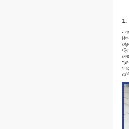
1. 
নামঃ
বিশ
গ্
স্ট্
বেধ
প্র
ঘনত
ডেলি