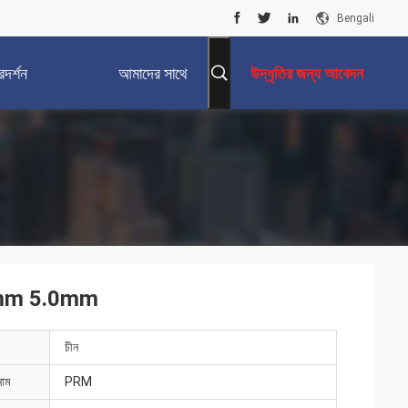
Bengali
দর্শন
আমাদের সাথে
উদ্ধৃতির জন্য আবেদন
যোগাযোগ করুন
m
3.0mm 5.0mm
চীন
নাম
PRM