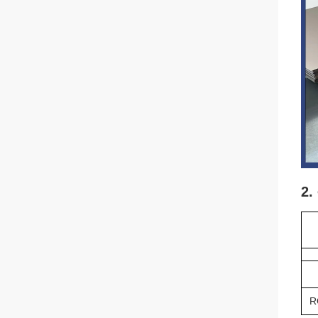
2. 
R