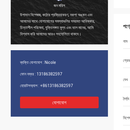
জন মরিস
উপাদান বিশেষজ্ঞ, কঠোর প্রক্রিয়াকরণ, নকশা অঙ্কন এবং
আপনার ভাল বিক্রয়োত্
আমাদের সাথে যোগাযোগের সমস্যাগুলির সময়মত আবিষ্কার,
চমৎকার দক্ষতা এবং প্
পণ্
চিন্তাশীল পরিষেবা, যুক্তিসঙ্গত মূল্য এবং ভাল মানের, আমি
সাহায্য করেছে।
বিশ্বাস করি আমাদের আরও সহযোগিতা থাকবে।
নাম
গ্রে
ব্যক্তি যোগাযোগ :
Nicole
ফোন নম্বর :
13186382597
বেধ
হোয়াটসঅ্যাপ :
+8613186382597
দৈর্ঘ্য
যোগাযোগ
বিশে