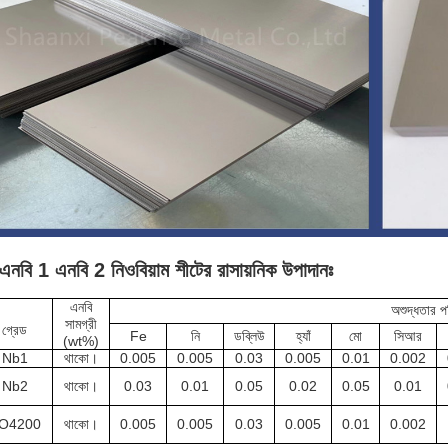
এনবি 1 এনবি 2 নিওবিয়াম শীটের রাসায়নিক উপাদানঃ
এনবি
অশুদ্ধতার প
সামগ্রী
গ্রেড
Fe
নি
ডব্লিউ
হ্যাঁ
মো
সিআর
(wt%)
Nb1
থাকো।
0.005
0.005
0.03
0.005
0.01
0.002
Nb2
থাকো।
0.03
0.01
0.05
0.02
0.05
0.01
O4200
থাকো।
0.005
0.005
0.03
0.005
0.01
0.002