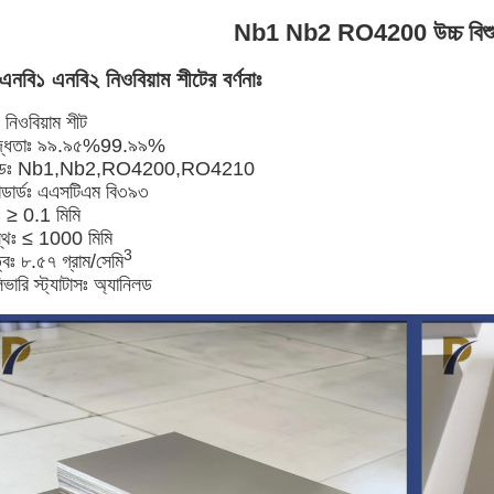
Nb1 Nb2 RO4200 উচ্চ বিশুদ্ধ
এনবি১ এনবি২ নিওবিয়াম শীটের বর্ণনাঃ
 নিওবিয়াম শীট
ুদ্ধতাঃ ৯৯.৯৫%99.৯৯%
রেডঃ Nb1,Nb2,RO4200,RO4210
যান্ডার্ডঃ এএসটিএম বি৩৯৩
ঃ ≥ 0.1 মিমি
স্থঃ ≤ 1000 মিমি
3
্বঃ ৮.৫৭ গ্রাম/সেমি
ভারি স্ট্যাটাসঃ অ্যানিলড