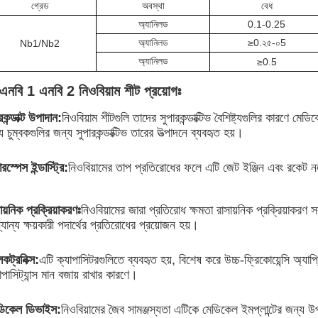
গ্রেড
অবস্থা
বেধ
অ্যানিলড
0.1-0.25
অ্যানিলড
≥
0.২৫-০5
Nb1/Nb2
অ্যানিলড
≥
0.5
এনবি 1 এনবি 2 নিওবিয়াম শীট প্রয়োগঃ
রকন্ডাক্ট উপাদান:
নিওবিয়াম শীটগুলি তাদের সুপারকন্ডাক্টিভ বৈশিষ্ট্যগুলির কারণে
ে চুম্বকগুলির জন্য সুপারকন্ডাক্টিভ তারের উত্পাদনে ব্যবহৃত হয়।
ারস্পেস ইন্ডাস্ট্রি:
নিওবিয়ামের তাপ প্রতিরোধের ফলে এটি জেট ইঞ্জিন এবং রকেট ন
ায়নিক প্রক্রিয়াকরণঃ
নিওবিয়ামের জারা প্রতিরোধ ক্ষমতা রাসায়নিক প্রক্রিয়াকরণ স
যান্য ক্ষয়কারী পদার্থের প্রতিরোধের প্রয়োজন হয়।
কট্রনিক্স:
এটি ক্যাপাসিটরগুলিতে ব্যবহৃত হয়, বিশেষ করে উচ্চ-ফ্রিকোয়েন্সি অ্যা
াপাসিট্যান্স মান বজায় রাখার কারণে।
ডিকেল ডিভাইস:
নিওবিয়ামের জৈব সামঞ্জস্যতা এটিকে মেডিকেল ইমপ্লান্টের জন্য