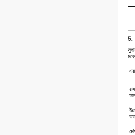
5. 
সুপা
মধ্য
এয়
রাস
অন্
ইলে
ক্য
মে