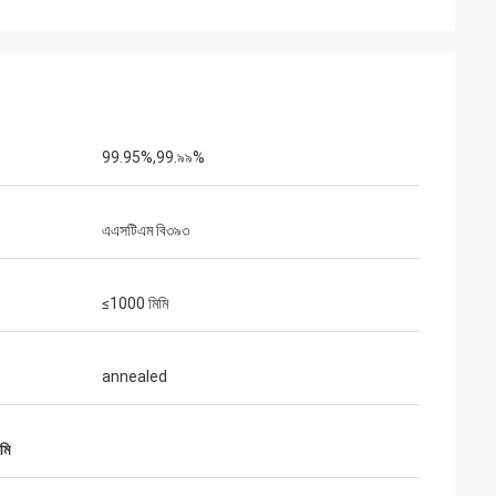
আদ্রিয়ান হাইটার
এই সময় কেনা পণ্যগুলি খুব সন্তুষ্ট, গুণমান খুব ভাল, এবং পৃষ্ঠের
ন করা
চিকিত্সা খুব ভাল। আমি বিশ্বাস করি আমরা শীঘ্রই পরবর্তী
আদেশ অর্ডার করব।
99.95%,99.৯৯%
এএসটিএম বি৩৯৩
≤1000 মিমি
annealed
মি