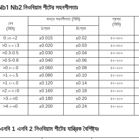
Nb1 Nb2 নিওবিয়াম শীটের সহনশীলতাঃ
ঘনত্ব সহনশীলতা (মিমি)
প্রস্থ
বেধ
(মিমি)
Ⅰ
গ্রেড
Ⅱ
গ্রেড
(মিমি)
0.১৫-০2
±
0.015
±
0.02
৫০-৩০০
>
0.২-০।3
±
0.020
±
0.03
৫০-৩০০
>
0.3-0.5
±
0.030
±
0.04
৫০-৩০০
>
0.5-0.8
±
0.040
±
0.06
৫০-২০০
>
0.৮-১.0
±
0.060
±
0.08
৫০-২০০
>
1.০-১.5
±
0.080
±
0.10
৫০-২০০
>
1.২-২.0
±
0.120
±
0.14
৫০-২০০
>
2.০-৩।0
±
0.160
±
0.18
৫০-২০০
>
3.০-৪0
±
0.180
±
0.20
৫০-২০০
>
4.০-৬0
±
0.200
±
0.24
৫০-২০০
এনবি 1 এনবি 2 নিওবিয়াম শীটের যান্ত্রিক বৈশিষ্ট্যঃ