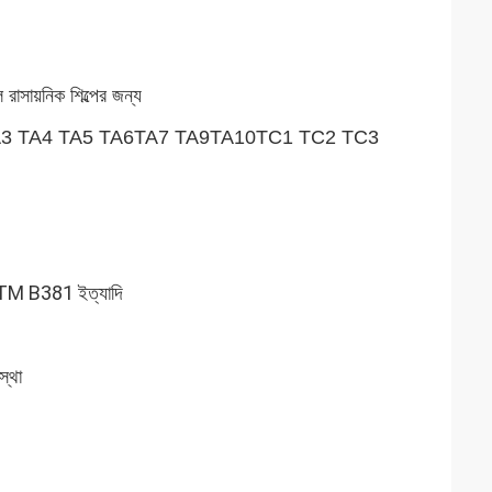
াসায়নিক শিল্পের জন্য
TA3 TA4 TA5 TA6TA7 TA9TA10TC1 TC2 TC3
 B381 ইত্যাদি
স্থা