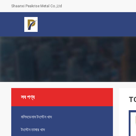
Shaanxi Peakrise Metal Co.,Ltd
সব পণ্য
TC
মলিবডেনাম টংস্টেন খাদ
টংস্টেন তামার খাদ