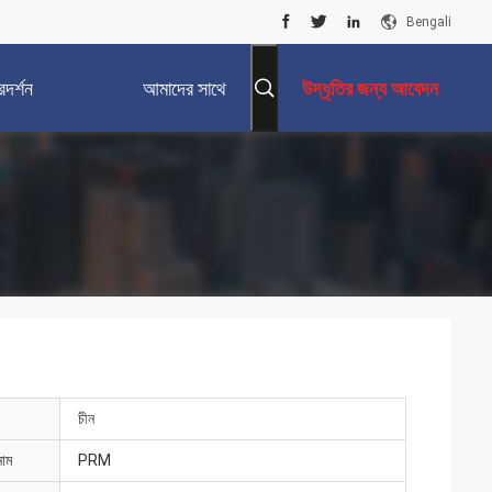
Bengali
দর্শন
আমাদের সাথে
উদ্ধৃতির জন্য আবেদন
যোগাযোগ করুন
চীন
নাম
PRM