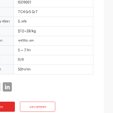
ISO9001
TC4 Gr5 Gr7
ার পরিমাণ
5 কেজি
$12~28/kg
রণ
প্লাইউড কেস
5 ~ 7 দিন
টি/টি
া
50টন/মাস
াম
এখন যোগাযোগ