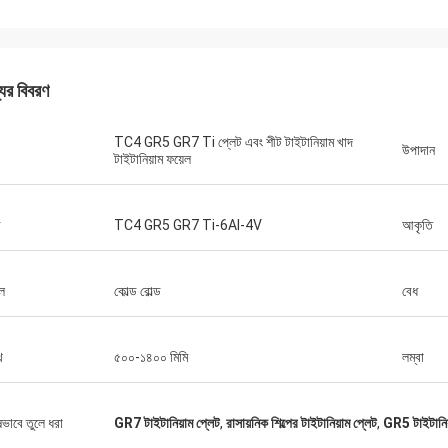
জর্জ
পেট্রা
ল বিক্রয়োত্তর সেবা জন্য আপনাকে ধন্যবাদ.
খুব ভাল যোগাযোগের মাধ্যমে সমস্ত
ক্ষতা এবং প্রযুক্তিগত সহায়তা আমাকে অনেক
যের বিবরণ
হয়েছে, আমার ক্রয়ের সাথে সন্তুষ্ট
করেছে।
TC4 GR5 GR7 Ti প্লেট এবং শীট টাইটানিয়াম খাদ
উপাদান
টাইটানিয়াম ফয়েল
ড
TC4 GR5 GR7 Ti-6Al-4V
আকৃতি
ল
কোল্ড রোল্ড
বেধ
থ
৫০০-১৪০০ মিমি
লম্বা
ষভাবে তুলে ধরা
GR7 টাইটানিয়াম প্লেট
,
রাসায়নিক শিল্পের টাইটানিয়াম প্লেট
,
GR5 টাইটানিয