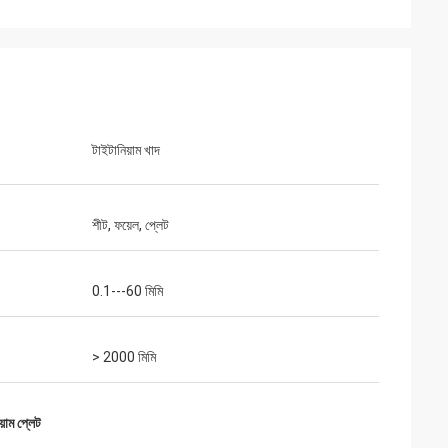
আদ্রিয়ান হাইটার
এই সময় কেনা পণ্যগুলি খুব সন্তুষ্ট, গুণমান খুব ভাল, এবং পৃষ্ঠের
 সমস্যা সমাধান করা
চিকিত্সা খুব ভাল। আমি বিশ্বাস করি আমরা শীঘ্রই পরবর্তী
আদেশ অর্ডার করব।
টাইটানিয়াম খাদ
শীট, ফয়েল, প্লেট
0.1---60 মিমি
> 2000 মিমি
়াম প্লেট