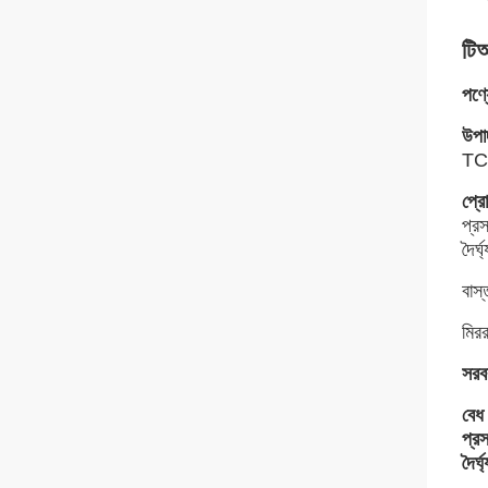
টিআ
পণ্য
উপা
TC
প্রো
প্র
দৈর্
বাস্
মিরর
সরব
বেধ 
প্রস
দৈর্