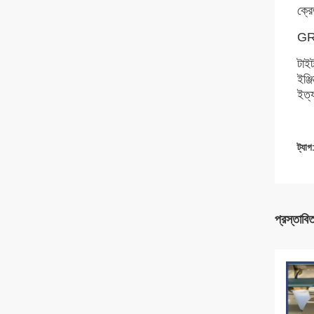
ক্র
GR1
টাইট
ইঞ্জ
ইত্য
ট্যাগ
প্রস্তাবি