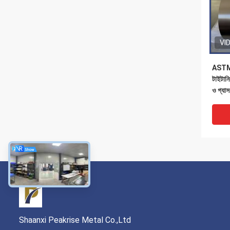
VI
ASTM
টাইটানি
ও গ্যাস 
Shaanxi Peakrise Metal Co.,Ltd