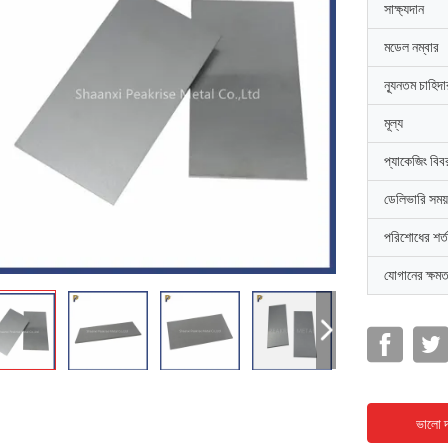
সাক্ষ্যদান
মডেল নম্বার
ন্যূনতম চাহিদ
মূল্য
প্যাকেজিং বিব
ডেলিভারি সময়
পরিশোধের শর্ত
যোগানের ক্ষমত
ভালো দ