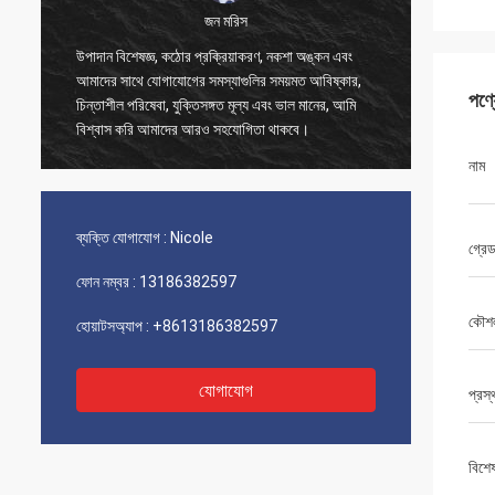
জন মরিস
উপাদান বিশেষজ্ঞ, কঠোর প্রক্রিয়াকরণ, নকশা অঙ্কন এবং
আপনার ভা
আমাদের সাথে যোগাযোগের সমস্যাগুলির সময়মত আবিষ্কার,
চমৎকার দ
পণ্
চিন্তাশীল পরিষেবা, যুক্তিসঙ্গত মূল্য এবং ভাল মানের, আমি
সাহায্য 
বিশ্বাস করি আমাদের আরও সহযোগিতা থাকবে।
নাম
ব্যক্তি যোগাযোগ :
Nicole
গ্রে
ফোন নম্বর :
13186382597
কৌশ
হোয়াটসঅ্যাপ :
+8613186382597
যোগাযোগ
প্রস্
বিশে