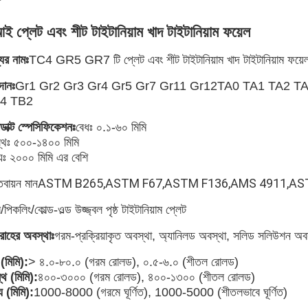
ই প্লেট এবং শীট টাইটানিয়াম খাদ টাইটানিয়াম ফয়েল
ের নামঃ
TC4 GR5 GR7 টি প্লেট এবং শীট টাইটানিয়াম খাদ টাইটানিয়াম ফয়েল র
দানঃ
Gr1 Gr2 Gr3 Gr4 Gr5 Gr7 Gr11 Gr12TA0 TA1 TA2 
4 TB2
ডাক্ট স্পেসিফিকেশনঃ
বেধঃ ০.১-৬০ মিমি
স্থঃ ৫০০-১৪০০ মিমি
ঘ্যঃ ২০০০ মিমি এর বেশি
ASTM B265,ASTM F67,ASTM F136,AMS 4911,ASTM
তবায়ন মান
/পিকলিং/কোল্ড-ওল্ড উজ্জ্বল পৃষ্ঠ টাইটানিয়াম প্লেট
রাহের অবস্থাঃ
গরম-প্রক্রিয়াকৃত অবস্থা, অ্যানিলড অবস্থা, সলিড সলিউশন অব
(মিমি):
> ৪.০-৮০.০ (গরম রোলড), ০.৫-৬.০ (শীতল রোলড)
্থ (মিমি):
৪০০-৩০০০ (গরম রোলড), ৪০০-১৩০০ (শীতল রোলড)
ঘ্য (মিমি):
1000-8000 (গরমে ঘূর্ণিত), 1000-5000 (শীতলভাবে ঘূর্ণিত)