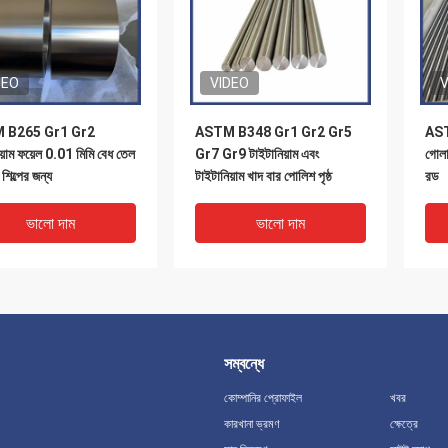
DEO
VIDEO
V
 B265 Gr1 Gr2
ASTM B348 Gr1 Gr2 Gr5
AST
য়াম ফয়েল 0.01 মিমি বেধ তেল
Gr7 Gr9 টাইটানিয়াম এবং
গোলা
শিল্পের জন্য
টাইটানিয়াম খাদ বার পোলিশ পৃষ্ঠ
রড
ভালো দাম
ভালো দাম
সম্বন্ধে
কোম্পানির প্রোফাইল
খবর
কারখানা ভ্রমণ
ক্ষেত্রে