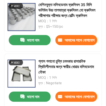
মেশিনযুক্ত মলিবডেনাম ক্রুসিবল 35 মিলি
ভলিউম উচ্চ তাপমাত্রা ক্রুসিবল মো ক্রুসিবল
পরীক্ষাগার পরীক্ষার জন্য মেল্টিং ক্রুসিবল
MOQ：1 পিসি
মূল্য：$5~150/pc
ভালো দাম
আমাদের সাথে যোগাযোগ
করুন
গ্লাস গলানো চুল্লি চমৎকার রাসায়নিক
স্থিতিশীলতার জন্য ক্ষারীয় ধোয়ার মলিবডেনাম
নৌকা
MOQ：1 পিসি
মূল্য：Negotiate
ভালো দাম
আমাদের সাথে যোগাযোগ