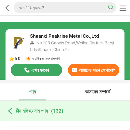
Shaanxi Peakrise Metal Co.,Ltd
No.188 Gaoxin Road,Weibin District Baoji
City,Shaanxi,China,চীন
5.0
যাচাইকৃত সরবরাহকারী
এখন ডাকো
আমাদের সাথে যোগাযোগ
করুন
পণ্য
আমাদের সম্পর্কে
চীন মলিবডেনাম পণ্য
(132)