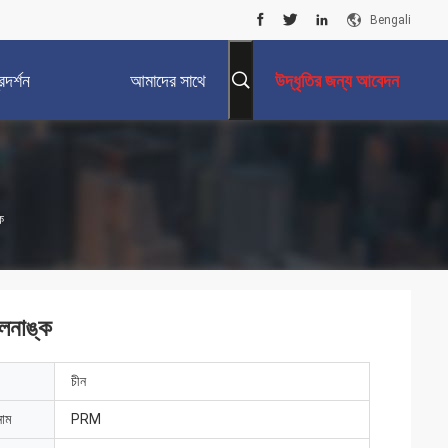
Bengali
দর্শন
আমাদের সাথে
উদ্ধৃতির জন্য আবেদন
যোগাযোগ করুন
ক
গলনাঙ্ক
চীন
নাম
PRM