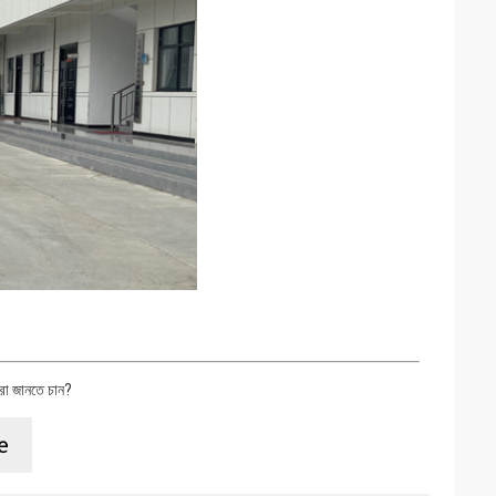
রো জানতে চান?