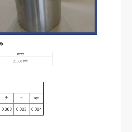
বঃ
উচ্চতা
≤1300 মিমি
সি
ও
আল
0.003
0.003
0.004