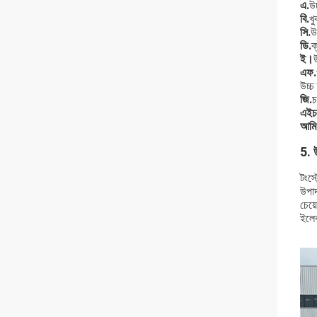
এ.
উ
বি.
খু
সি.
উ
ডি.
ক
ই।
এফ.
উচ্চ
জি.
চ
এইচ
আমি
5. 
টংস্
উপাদ
চেয়
ইলেক