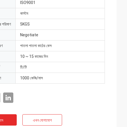
ISO9001
কাস্টম
ার পরিমাণ
5KGS
Negotiate
রণ
পাতলা পাতলা কাঠের কেস
10 ~ 15 কাজের দিন
টি/টি
া
1000 কেজি/মাস
াম
এখন যোগাযোগ