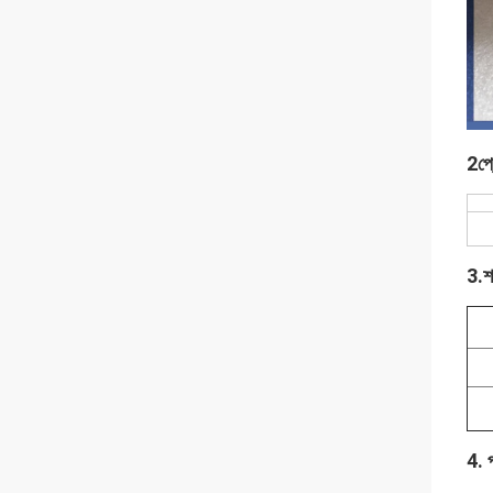
2প্র
3.
শ
4. প