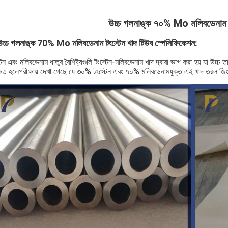
উচ্চ গলনাঙ্ক ৭০% Mo মলিবডেনাম ট
উচ্চ গলনাঙ্ক 70% Mo মলিবডেনাম টংস্টেন খাদ টিউব স্পেসিফিকেশন
:
টেন এবং মলিবডেনাম ধাতুর বৈশিষ্ট্যগুলি টংস্টেন-মলিবডেনাম খাদ দ্বারা ভাগ করা হয় যা উচ্চ তাপম
্ষিত হলেপরীক্ষায় দেখা গেছে যে ৩০% টংস্টেন এবং ৭০% মলিবডেনামযুক্ত এই খাদ তরল জি