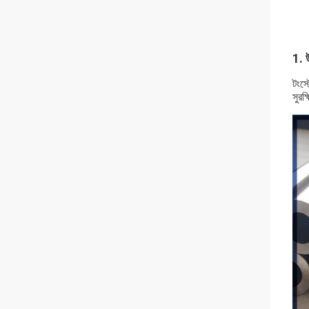
1. 
টংস্
সুরক