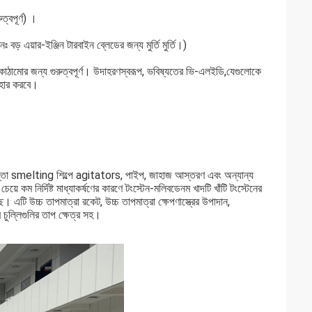
ত্বপূর্ণ) ।
 এয়ার-ইঞ্জিন টারবাইন ব্লেডের জন্য মুর্তি মুর্তি।)
ট কাঠামোর জন্য গুরুত্বপূর্ণ। উদাহরণস্বরূপ, ভবিষ্যতের ভি-এলইডি,যেগুলোকে
বহার করবে।
দস্তা smelting শিল্পে agitators, পাইপ, জাহাজ আস্তরণ এবং অন্যান্য
েয়ে কম নির্দিষ্ট মাধ্যাকর্ষণের কারণে টংস্টেন-মলিবডেনম খাদটি খাঁটি টংস্টেনের
এটি উচ্চ তাপমাত্রা রকেট, উচ্চ তাপমাত্রা ক্ষেপণাস্ত্রের উপাদান,
 চুল্লিগুলির তাপ ক্ষেত্র সহ।