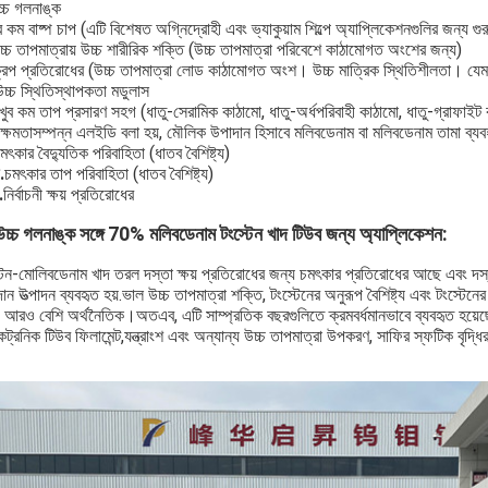
চ্চ গলনাঙ্ক
ব কম বাষ্প চাপ (এটি বিশেষত অগ্নিদ্রোহী এবং ভ্যাকুয়াম শিল্পে অ্যাপ্লিকেশনগুলির জন্য গুরু
চ্চ তাপমাত্রায় উচ্চ শারীরিক শক্তি (উচ্চ তাপমাত্রা পরিবেশে কাঠামোগত অংশের জন্য)
্রপ প্রতিরোধের (উচ্চ তাপমাত্রা লোড কাঠামোগত অংশ। উচ্চ মাত্রিক স্থিতিশীলতা। যেমনঃ বড়
উচ্চ স্থিতিস্থাপকতা মডুলাস
খুব কম তাপ প্রসারণ সহগ (ধাতু-সেরামিক কাঠামো, ধাতু-অর্ধপরিবাহী কাঠামো, ধাতু-গ্রাফাই
 ক্ষমতাসম্পন্ন এলইডি বলা হয়, মৌলিক উপাদান হিসাবে মলিবডেনাম বা মলিবডেনাম তামা ব্য
মৎকার বৈদ্যুতিক পরিবাহিতা (ধাতব বৈশিষ্ট্য)
.
চমৎকার তাপ পরিবাহিতা (ধাতব বৈশিষ্ট্য)
.
নির্বাচনী ক্ষয় প্রতিরোধের
উচ্চ গলনাঙ্ক সঙ্গে 70% মলিবডেনাম টংস্টেন খাদ টিউব জন্য অ্যাপ্লিকেশন
:
টেন-মোলিবডেনাম খাদ তরল দস্তা ক্ষয় প্রতিরোধের জন্য চমৎকার প্রতিরোধের আছে এবং 
ান উত্পাদন ব্যবহৃত হয়.ভাল উচ্চ তাপমাত্রা শক্তি, টংস্টেনের অনুরূপ বৈশিষ্ট্য এবং টংস্টেনের চ
ে আরও বেশি অর্থনৈতিক।অতএব, এটি সাম্প্রতিক বছরগুলিতে ক্রমবর্ধমানভাবে ব্যবহৃত হয়েছে। 
ট্রনিক টিউব ফিলামেন্ট,যন্ত্রাংশ এবং অন্যান্য উচ্চ তাপমাত্রা উপকরণ, সাফির স্ফটিক বৃদ্ধির