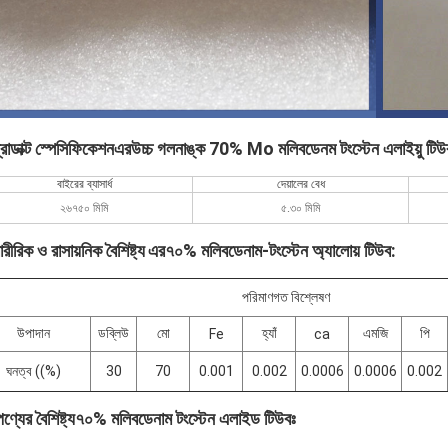
োডাক্ট স্পেসিফিকেশন
এর
উচ্চ গলনাঙ্ক 70% Mo মলিবডেনম টংস্টেন এলাইয়ু টিউ
বাইরের ব্যাসার্ধ
দেয়ালের বেধ
২৬৭৫০ মিমি
৫.৩০ মিমি
ারীরিক ও রাসায়নিক বৈশিষ্ট্য
এর
৭০% মলিবডেনাম-টংস্টেন অ্যালোয় টিউব
:
পরিমাণগত বিশ্লেষণ
উপাদান
ডব্লিউ
মো
হ্যাঁ
এমজি
পি
Fe
ca
ঘনত্ব ((%)
30
70
0.001
0.002
0.0006
0.0006
0.002
ণ্যের বৈশিষ্ট্য
৭০% মলিবডেনাম টংস্টেন এলাইড টিউবঃ