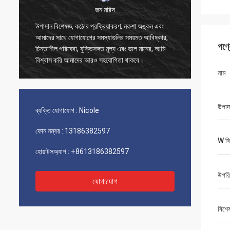
জন মরিস
জর্জ
োর প্রক্রিয়াকরণ, নকশা অঙ্কন এবং
আপনার ভাল বিক্রয়োত্তর সেবা জন্য আপনাকে ধ
গের সমস্যাগুলির সময়মত আবিষ্কার,
চমৎকার দক্ষতা এবং প্রযুক্তিগত সহায়তা আমা
পণ্
ুক্তিসঙ্গত মূল্য এবং ভাল মানের, আমি
সাহায্য করেছে।
র আরও সহযোগিতা থাকবে।
নাম
উপাদ
ব্যক্তি যোগাযোগ :
Nicole
ফোন নম্বর :
13186382597
W বিষ
হোয়াটসঅ্যাপ :
+8613186382597
উপরি
যোগাযোগ
বিশে