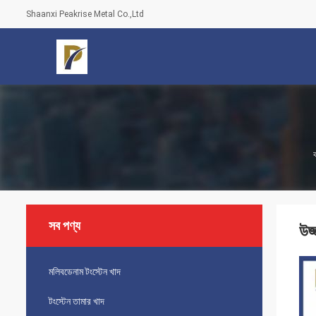
Shaanxi Peakrise Metal Co.,Ltd
ব
সব পণ্য
উজ
মলিবডেনাম টংস্টেন খাদ
টংস্টেন তামার খাদ