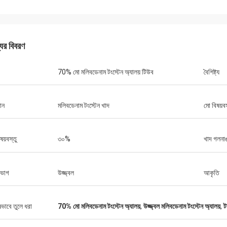
পেট্রা
ন্যবাদ.
খুব ভাল যোগাযোগের মাধ্যমে সমস্ত সমস্যা সমাধান করা
কে অনেক
যের বিবরণ
হয়েছে, আমার ক্রয়ের সাথে সন্তুষ্ট
70% মো মলিবডেনাম টংস্টেন অ্যালয় টিউব
বৈশিষ্ট্য
ান
মলিবডেনাম টংস্টেন খাদ
মো বিষয়বস
য়বস্তু
৩০%
খাদ গলনা
ভাগ
উজ্জ্বল
আকৃতি
ষভাবে তুলে ধরা
70% মো মলিবডেনাম টংস্টেন অ্যালয়
,
উজ্জ্বল মলিবডেনাম টংস্টেন অ্যালয়
,
ট