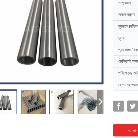
সাক্ষ্যদান
মডেল নম্বার
ন্যূনতম চাহিদ
মূল্য
প্যাকেজিং বিব
ডেলিভারি সময়
পরিশোধের শর্ত
যোগানের ক্ষমত
ভালো দ