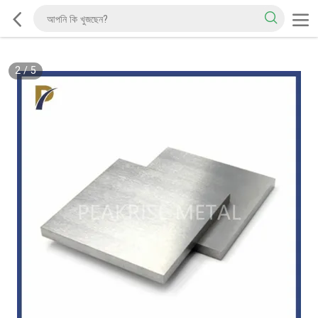
2
/
5