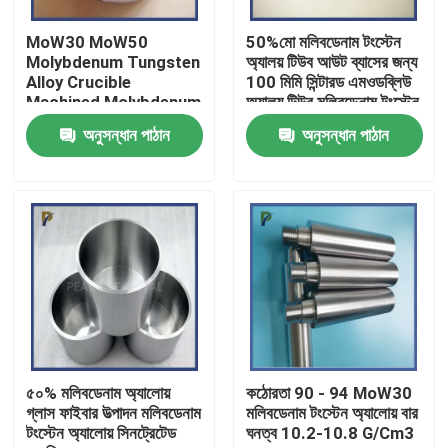
MoW30 MoW50
50%মো মলিবডেনাম টংস্টেন
ভিআর শো
Molybdenum Tungsten
অ্যালয় টিউব আউট ব্যাসের জন্য
Alloy Crucible
100 মিমি সিন্টারড এমওডব্লিউ
Machined Molybdenum
অ্যালয় টিউব মলিবডেনাম টংস্টেন
আমাদের সম্পর্কে
Crucible
অ্যালয় রিং টিউব
অনুসন্ধান পাঠান
অনুসন্ধান পাঠান
কারখানা ভ্রমণ
মান নিয়ন্ত্রণ
আমাদের সাথে যোগাযোগ
উদ্ধৃতির জন্য আবেদন
৫০% মলিবডেনাম অ্যালোয়
কঠোরতা 90 - 94 MoW30
গ্লাস ফাইবার উত্পাদন মলিবডেনাম
মলিবডেনাম টংস্টেন অ্যালোয় বার
টংস্টেন অ্যালোয় সিনট্রেটেড
ঘনত্ব 10.2-10.8 G/Cm3
মলিবডেনাম টংস্টেন খাদ