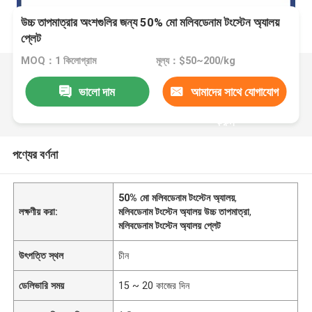
উচ্চ তাপমাত্রার অংশগুলির জন্য 50% মো মলিবডেনাম টংস্টেন অ্যালয়
প্লেট
MOQ：1 কিলোগ্রাম
মূল্য：$50~200/kg
ভালো দাম
আমাদের সাথে যোগাযোগ
করুন
পণ্যের বর্ণনা
50% মো মলিবডেনাম টংস্টেন অ্যালয়
,
লক্ষণীয় করা:
মলিবডেনাম টংস্টেন অ্যালয় উচ্চ তাপমাত্রা
,
মলিবডেনাম টংস্টেন অ্যালয় প্লেট
উৎপত্তি স্থল
চীন
ডেলিভারি সময়
15 ~ 20 কাজের দিন