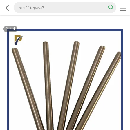
2
/
4