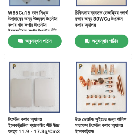
W85Cu15 তাপ সিঙ্ক
চিকিৎসায় ব্যবহৃত তেজস্ক্রিয় পদার্থ
ভিআর শো
উপাদানের জন্য উজ্জ্বল টংস্টেন
রক্ষার জন্য 80WCu টংস্টেন
কপার খাদ কপার টাংস্টেন
কপার অ্যালয়
ইলেকট্রোড কপার টুংস্টেন শীট
আমাদের সম্পর্কে
উপাদান
অনুসন্ধান পাঠান
অনুসন্ধান পাঠান
কারখানা ভ্রমণ
মান নিয়ন্ত্রণ
আমাদের সাথে যোগাযোগ
উদ্ধৃতির জন্য আবেদন
টংস্টেন কপার অ্যালয়
উচ্চ ভোল্টেজ সুইচের জন্য পালিশ
ইলেকট্রনিক প্যাকেজিং শীট উচ্চ
সারফেস টংস্টেন কপার অ্যালয়
ঘনত্ব 11.9 - 17.3g/Cm3
ইলেকট্রোড
মলিবডেনাম টংস্টেন খাদ